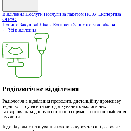
Відділення
Послуги
Послуги за пакетом НСЗУ
Експертиза
ОПФО
Новини
Закупівлі
Лікарі
Контакти
Записатися до лікаря
← Усі відділення
Радіологічне відділення
Радіологічне відділення проводить дистанційну променеву
терапію — сучасний метод лікування онкологічних
захворювань за допомогою точно спрямованого опромінення
пухлини.
Індивідуальне планування кожного курсу терапії дозволяє