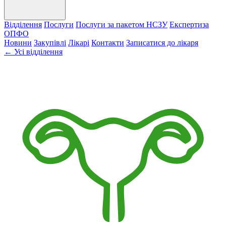
Відділення
Послуги
Послуги за пакетом НСЗУ
Експертиза
ОПФО
Новини
Закупівлі
Лікарі
Контакти
Записатися до лікаря
← Усі відділення