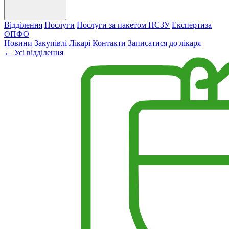
Відділення
Послуги
Послуги за пакетом НСЗУ
Експертиза
ОПФО
Новини
Закупівлі
Лікарі
Контакти
Записатися до лікаря
← Усі відділення